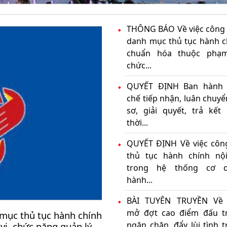
THÔNG BÁO Về việc công 
danh mục thủ tục hành c
chuẩn hóa thuộc phạm
chức...
QUYẾT ĐỊNH Ban hành
chế tiếp nhận, luân chuy
sơ, giải quyết, trả kết 
thời...
QUYẾT ĐỊNH Về việc côn
thủ tục hành chính nộ
trong hệ thống cơ 
hành...
BÀI TUYÊN TRUYỀN Về 
mở đợt cao điểm đấu t
mục thủ tục hành chính
ngăn chặn, đẩy lùi tình 
vi, chức năng quản lý