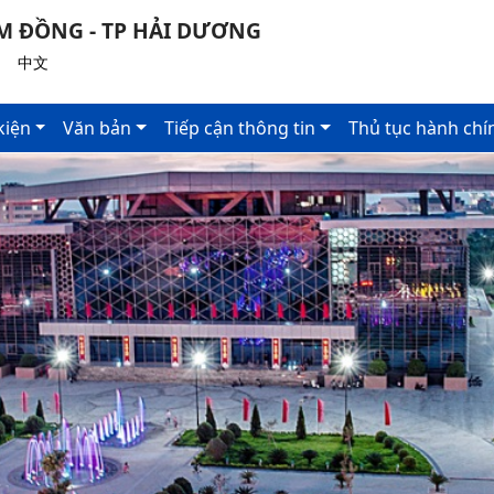
 ĐỒNG - TP HẢI DƯƠNG
|
中文
kiện
Văn bản
Tiếp cận thông tin
Thủ tục hành chí