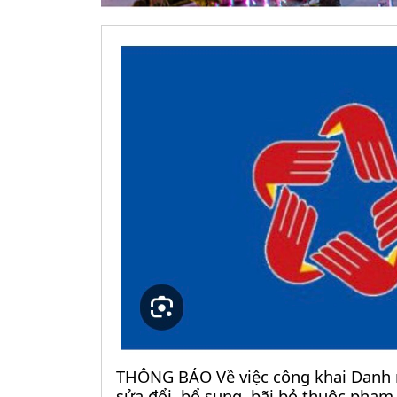
THÔNG BÁO Về việc công khai Danh 
sửa đổi, bổ sung, bãi bỏ thuộc phạm 