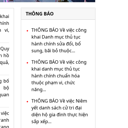
THÔNG BÁO
khai
hính
 vi,
THÔNG BÁO Về việc công
khai Danh mục thủ tục
hành chính sửa đổi, bổ
 Quy
sung, bãi bỏ thuộc...
ển hồ
THÔNG BÁO Về việc công
quả,
khai danh mục thủ tục
hành chính chuẩn hóa
g bố
thuộc phạm vi, chức
i bộ
năng...
quan
THÔNG BÁO Về việc Niêm
yết danh sách cử tri đại
việc
diện hộ gia đình thực hiện
ranh
sắp xếp...
trạng